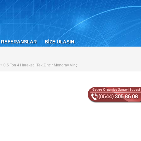
REFERANSLAR
BİZE ULAŞIN
r
» 0.5 Ton 4 Hareketli Tek Zincir Monoray Vinç