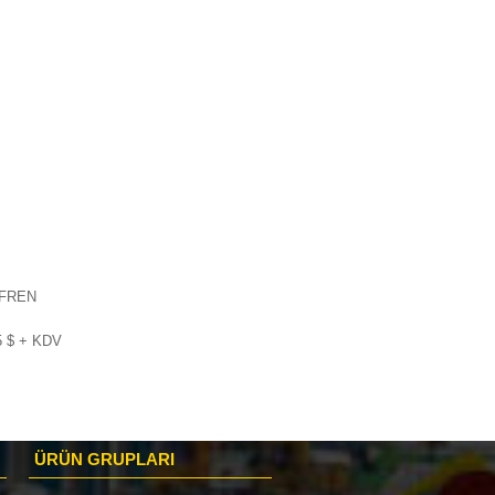
 FREN
5 $ + KDV
ÜRÜN GRUPLARI