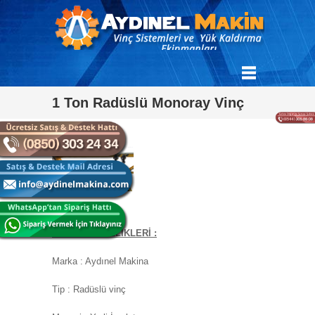
1 Ton Radüslü Monoray Vinç
MAKİNE ÖZELLİKLERİ :
Marka : Aydınel Makina
Tip : Radüslü vinç