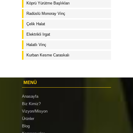
Köprü Yürütme Başlıkları
Radüslü Monoray Vinç
Çelik Halat
Elektrikli Irgat
Halatlı Vinç
Kurban Kesme Caraskalı
MENÜ
Anasayfa
Biz Kimiz?
Vizyon/Misyon
Ürünler
Blog