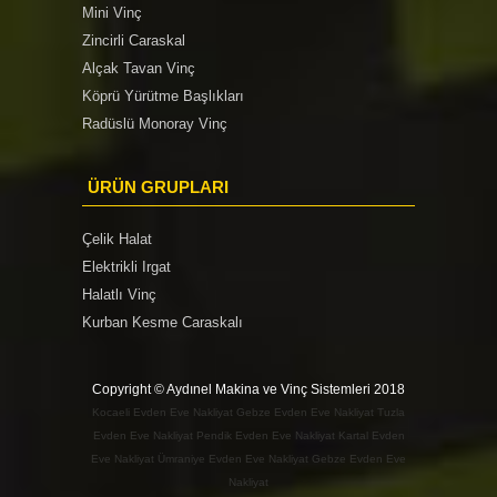
Mini Vinç
Zincirli Caraskal
Alçak Tavan Vinç
Köprü Yürütme Başlıkları
Radüslü Monoray Vinç
ÜRÜN GRUPLARI
Çelik Halat
Elektrikli Irgat
Halatlı Vinç
Kurban Kesme Caraskalı
Copyright © Aydınel Makina ve Vinç Sistemleri 2018
Kocaeli Evden Eve Nakliyat
Gebze Evden Eve Nakliyat
Tuzla
Evden Eve Nakliyat
Pendik Evden Eve Nakliyat
Kartal Evden
Eve Nakliyat
Ümraniye Evden Eve Nakliyat
Gebze Evden Eve
Nakliyat