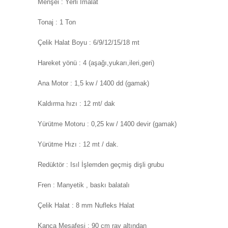
Menşei : Yerli İmalat
Tonaj : 1 Ton
Çelik Halat Boyu : 6/9/12/15/18 mt
Hareket yönü : 4 (aşağı,yukarı,ileri,geri)
Ana Motor : 1,5 kw / 1400 dd (gamak)
Kaldırma hızı : 12 mt/ dak
Yürütme Motoru : 0,25 kw / 1400 devir (gamak)
Yürütme Hızı : 12 mt / dak.
Redüktör : Isıl İşlemden geçmiş dişli grubu
Fren : Manyetik , baskı balatalı
Çelik Halat : 8 mm Nufleks Halat
Kanca Mesafesi : 90 cm ray altından