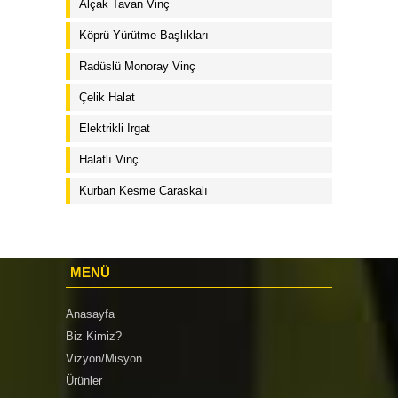
Alçak Tavan Vinç
Köprü Yürütme Başlıkları
Radüslü Monoray Vinç
Çelik Halat
Elektrikli Irgat
Halatlı Vinç
Kurban Kesme Caraskalı
MENÜ
Anasayfa
Biz Kimiz?
Vizyon/Misyon
Ürünler