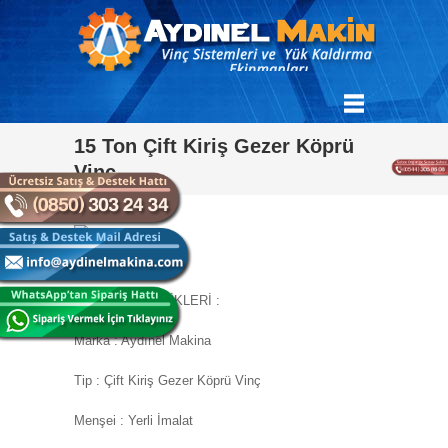
15 Ton Çift Kiriş Gezer Köprü
Vinç
MAKİNE ÖZELLİKLERİ :
Marka : Aydınel Makina
Tip : Çift Kiriş Gezer Köprü Vinç
Menşei : Yerli İmalat