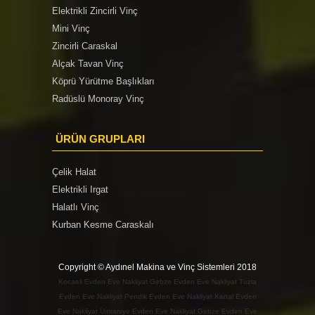
Elektrikli Zincirli Vinç
Mini Vinç
Zincirli Caraskal
Alçak Tavan Vinç
Köprü Yürütme Başlıkları
Radüslü Monoray Vinç
ÜRÜN GRUPLARI
Çelik Halat
Elektrikli Irgat
Halatlı Vinç
Kurban Kesme Caraskalı
Copyright © Aydınel Makina ve Vinç Sistemleri 2018
Kocaeli Evden Eve Nakliyat
Gebze Evden Eve Nakliyat
Tuzla
Evden Eve Nakliyat
Pendik Evden Eve Nakliyat
Kartal Evden
Eve Nakliyat
Ümraniye Evden Eve Nakliyat
Gebze Evden Eve