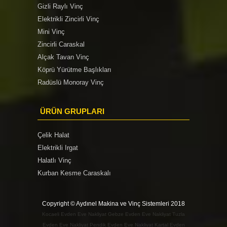
Gizli Raylı Vinç
Elektrikli Zincirli Vinç
Mini Vinç
Zincirli Caraskal
Alçak Tavan Vinç
Köprü Yürütme Başlıkları
Radüslü Monoray Vinç
ÜRÜN GRUPLARI
Çelik Halat
Elektrikli Irgat
Halatlı Vinç
Kurban Kesme Caraskalı
Copyright © Aydınel Makina ve Vinç Sistemleri 2018
Kocaeli Evden Eve Nakliyat
Gebze Evden Eve Nakliyat
Tuzla
Evden Eve Nakliyat
Pendik Evden Eve Nakliyat
Kartal Evden