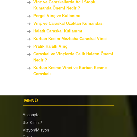
Vinç ve Caraskallarda Acil Stoplu
Kumanda Önemi Nedir ?
Pergel Vinç ve Kullanımı
Vinç ve Caraskal Uzaktan Kumandası
Halatlı Caraskal Kullanımı
Kurban Kesim Mezbaha Caraskal Vinci
Pratik Halatlı Vinç
Caraskal ve Vinçlerde Çelik Halatın Önemi
Nedir ?
Kurban Kesme Vinci ve Kurban Kesme
Caraskalı
MENÜ
Anasayfa
Biz Kimiz?
Vizyon/Misyon