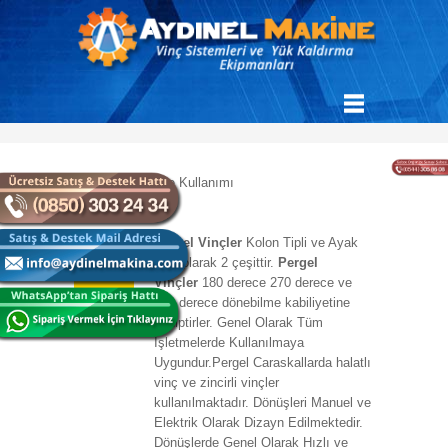
Pergel Vinçler
Kolon Tipli ve Ayak
21.01.2020
Tipli olarak 2 çeşittir.
Pergel
Vinçler
180 derece 270 derece ve
360 derece dönebilme kabiliyetine
sahiptirler. Genel Olarak Tüm
İşletmelerde Kullanılmaya
Uygundur.Pergel Caraskallarda halatlı
vinç ve zincirli vinçler
kullanılmaktadır. Dönüşleri Manuel ve
Elektrik Olarak Dizayn Edilmektedir.
Dönüşlerde Genel Olarak Hızlı ve