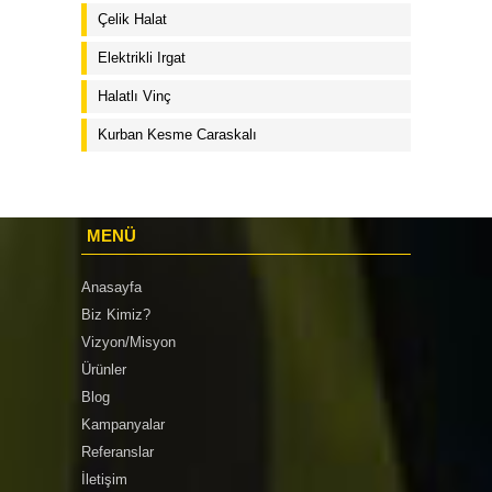
Çelik Halat
Elektrikli Irgat
Halatlı Vinç
Kurban Kesme Caraskalı
MENÜ
Anasayfa
Biz Kimiz?
Vizyon/Misyon
Ürünler
Blog
Kampanyalar
Referanslar
İletişim