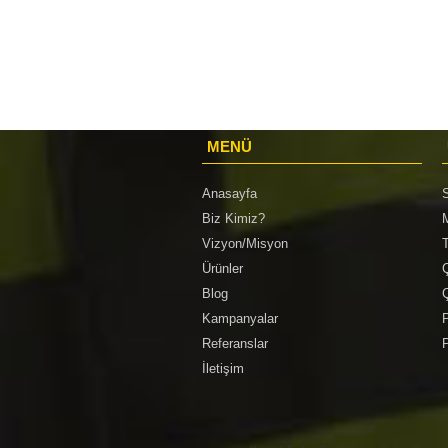
MENÜ
Anasayfa
S
Biz Kimiz?
Vizyon/Misyon
Ürünler
Ç
Blog
Ç
Kampanyalar
Referanslar
P
İletişim