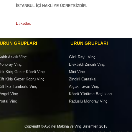
İSTANBUL İÇİ NAKLİYE ÜCRETSİZDİR.
Etiketler:
,
ÜRÜN GRUPLARI
ÜRÜN GRUPLARI
abit Askılı Vinç
Gizli Raylı Vinç
Monoray Vinç
Elektrikli Zincirli Vinç
Tek Kiriş Gezer Köprü Vinç
Mini Vinç
ift Kiriş Gezer Köprü Vinç
Zincirli Caraskal
ift İkiz Tamburlu Vinç
Alçak Tavan Vinç
Pergel Vinç
Köprü Yürütme Başlıkları
ortal Vinç
Radüslü Monoray Vinç
Copyright © Aydınel Makina ve Vinç Sistemleri 2018