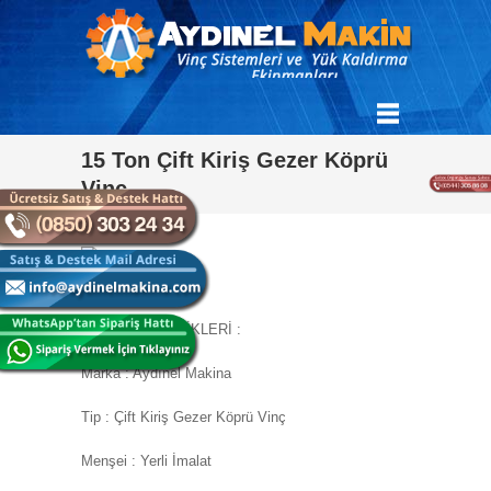
15 Ton Çift Kiriş Gezer Köprü
Vinç
MAKİNE ÖZELLİKLERİ :
Marka : Aydınel Makina
Tip : Çift Kiriş Gezer Köprü Vinç
Menşei : Yerli İmalat