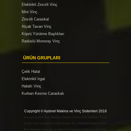
Elektrikli Zincirli Vinç
Mini Vinç
Zincirli Caraskal
Alçak Tavan Vinç
Köprü Yürütme Başlıkları
Radüslü Monoray Vinç
ÜRÜN GRUPLARI
Çelik Halat
Elektrikli Irgat
Halatlı Vinç
Kurban Kesme Caraskalı
Copyright © Aydınel Makina ve Vinç Sistemleri 2018
Kocaeli Evden Eve Nakliyat
Gebze Evden Eve Nakliyat
Tuzla
Evden Eve Nakliyat
Pendik Evden Eve Nakliyat
Kartal Evden
Eve Nakliyat
Ümraniye Evden Eve Nakliyat
Gebze Evden Eve