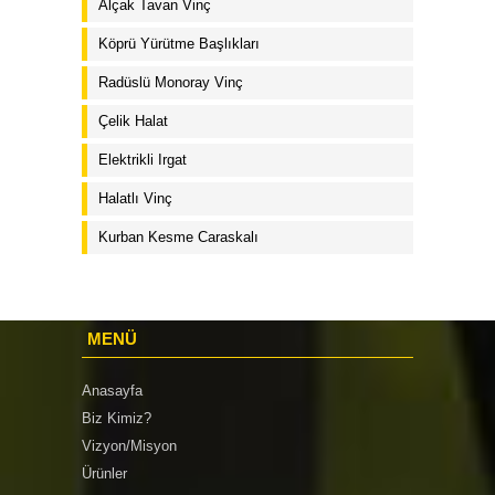
Alçak Tavan Vinç
Köprü Yürütme Başlıkları
Radüslü Monoray Vinç
Çelik Halat
Elektrikli Irgat
Halatlı Vinç
Kurban Kesme Caraskalı
MENÜ
Anasayfa
Biz Kimiz?
Vizyon/Misyon
Ürünler