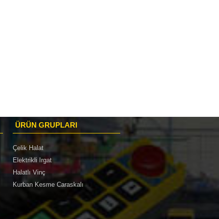
ÜRÜN GRUPLARI
Çelik Halat
Elektrikli Irgat
Halatlı Vinç
Kurban Kesme Caraskalı