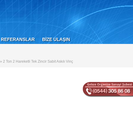
REFERANSLAR
BİZE ULAŞIN
» 2 Ton 2 Hareketli Tek Zincir Sabit Askılı Vinç