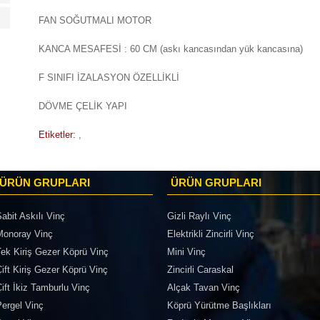
FAN SOĞUTMALI MOTOR
KANCA MESAFESİ : 60 CM (askı kancasından yük kancasına)
F SINIFI İZALASYON ÖZELLİKLİ
DÖVME ÇELİK YAPI
Etiketler:
,
ÜRÜN GRUPLARI
ÜRÜN GRUPLARI
abit Askılı Vinç
Gizli Raylı Vinç
Monoray Vinç
Elektrikli Zincirli Vinç
Tek Kiriş Gezer Köprü Vinç
Mini Vinç
ift Kiriş Gezer Köprü Vinç
Zincirli Caraskal
ift İkiz Tamburlu Vinç
Alçak Tavan Vinç
Pergel Vinç
Köprü Yürütme Başlıkları