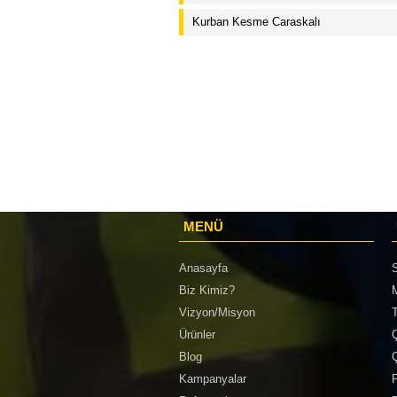
Kurban Kesme Caraskalı
MENÜ
Anasayfa
S
Biz Kimiz?
Vizyon/Misyon
Ürünler
Ç
Blog
Ç
Kampanyalar