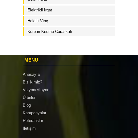
Elektrikli Irgat
Halatlı Vinç
Kurban Kesme Caraskalı
MENÜ
Anasayfa
Biz Kimiz?
Vizyon/Misyon
Ürünler
Blog
Kampanyalar
Referanslar
İletişim