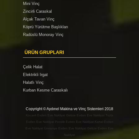
Mini Vinç
Zincirli Caraskal
Alçak Tavan Vinç
Köprü Yürütme Başlıkları
Radüslü Monoray Vinç
ÜRÜN GRUPLARI
Çelik Halat
Elektrikli Irgat
Halatlı Vinç
Kurban Kesme Caraskalı
Copyright © Aydınel Makina ve Vinç Sistemleri 2018
Kocaeli Evden Eve Nakliyat
Gebze Evden Eve Nakliyat
Tuzla
Evden Eve Nakliyat
Pendik Evden Eve Nakliyat
Kartal Evden
Eve Nakliyat
Ümraniye Evden Eve Nakliyat
Gebze Evden Eve
Nakliyat