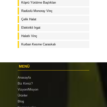
Köprü Yürütme Başlıkları
Radüslü Monoray Vinç
Çelik Halat
Elektrikli Irgat
Halatlı Vinç
Kurban Kesme Caraskalı
MENÜ
Anasayfa
Biz Kimiz?
Vizyon/Misyon
Ürünler
Blog