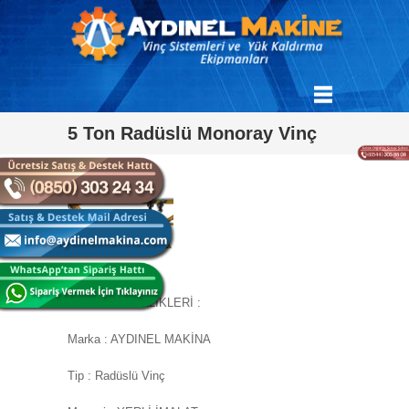
5 Ton Radüslü Monoray Vinç
MAKİNE ÖZELLİKLERİ :
Marka : AYDINEL MAKİNA
Tip : Radüslü Vinç